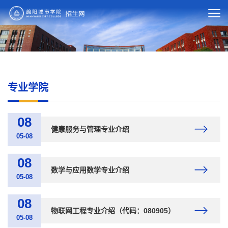
专业学院
08
健康服务与管理专业介绍
05-08
08
数学与应用数学专业介绍
05-08
08
物联网工程专业介绍（代码：080905）
05-08