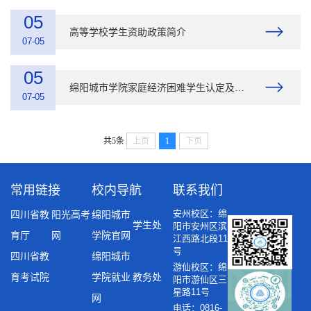
05
高等学校学生资助政策简介
07-05
05
绵阳城市学院家庭经济困难学生认定及国家奖助学金评定办法
07-05
共5条
上页
1
下页
常用链接
校内导航
联系我们
安州校区：绵
四川省教
阳光高考
绵阳城市
学生处
阳市安州区滨
育厅
网
学院官网
江西路北段11
号
四川省教
绵阳城市
游仙校区：绵
育考试院
学院就业
教务处
阳市游仙区三
星路11号
网
电话：0816-