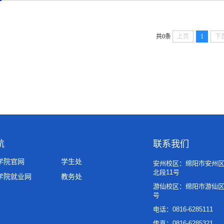
共0条
上页
1
下
航
联系我们
学院官网
学生处
安州校区：绵阳市安州
北段11号
学院就业网
教务处
游仙校区：绵阳市游仙区
号
电话：0816-6285111
传真：0816-6285321