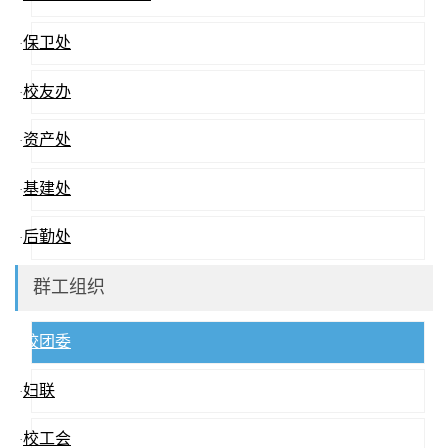
保卫处
·
校友办
·
资产处
·
基建处
·
后勤处
·
群工组织
校团委
·
妇联
·
校工会
·