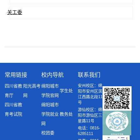
关工委
·
常用链接
校内导航
联系我们
安州校区：绵
四川省教
阳光高考
绵阳城市
学生处
阳市安州区滨
育厅
网
学院官网
江西路北段11
号
四川省教
绵阳城市
游仙校区：绵
育考试院
学院就业
教务处
阳市游仙区三
星路11号
网
电话：0816-
校团委
6285111