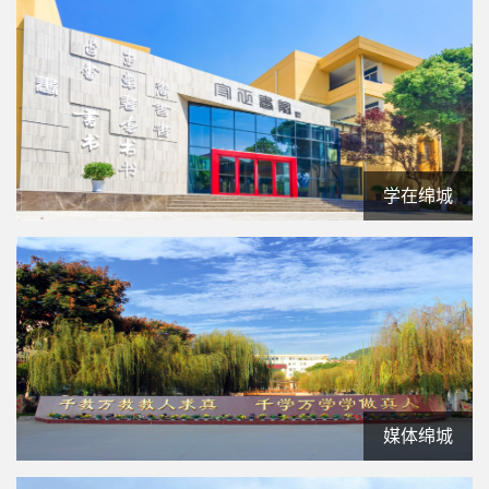
学在绵城
媒体绵城