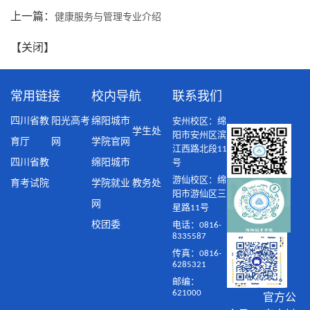
上一篇：
健康服务与管理专业介绍
【
关闭
】
常用链接
校内导航
联系我们
四川省教
阳光高考
绵阳城市
安州校区：绵
学生处
阳市安州区滨
育厅
网
学院官网
江西路北段11
四川省教
绵阳城市
号
游仙校区：绵
育考试院
学院就业
教务处
阳市游仙区三
网
星路11号
校团委
电话：0816-
8335587
传真：0816-
6285321
邮编：
621000
官方公