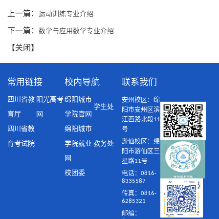
上一篇：
运动训练专业介绍
下一篇：
数学与应用数学专业介绍
【
关闭
】
常用链接
校内导航
联系我们
四川省教
阳光高考
绵阳城市
安州校区：绵
学生处
阳市安州区滨
育厅
网
学院官网
江西路北段11
四川省教
绵阳城市
号
游仙校区：绵
育考试院
学院就业
教务处
阳市游仙区三
网
星路11号
校团委
电话：0816-
8335587
传真：0816-
6285321
邮编：