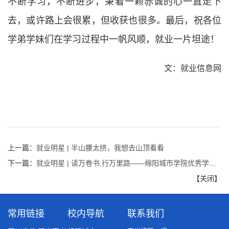
不断学习，不断进步，秉着一颗赤诚的心一直走下
去，或许路上会很累，但收获也很多。最后，祝各位
学弟学妹们在学习过程中一帆风顺，就业一片坦途！
文：就业信息网
上一篇：
就业明星 | 半山腰太挤，我想去山顶看看
下一篇：
就业明星 | 读万卷书,行万里路——绵阳城市学院优秀学子冯志强千军万马考公路
【
关闭
】
常用链接
校内导航
联系我们