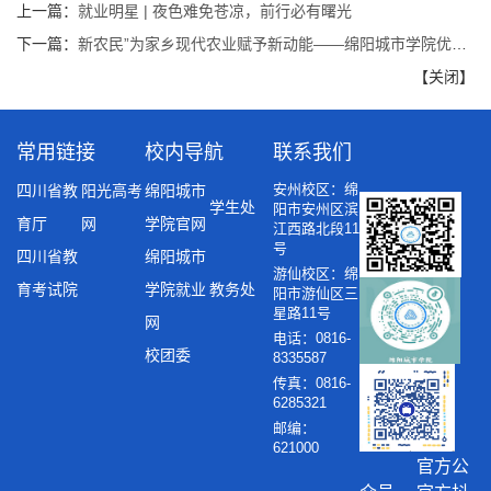
上一篇：
就业明星 | 夜色难免苍凉，前行必有曙光
下一篇：
新农民”为家乡现代农业赋予新动能——绵阳城市学院优秀学子谌蒙飞返乡创业故事
【
关闭
】
常用链接
校内导航
联系我们
安州校区：绵
四川省教
阳光高考
绵阳城市
学生处
阳市安州区滨
育厅
网
学院官网
江西路北段11
号
四川省教
绵阳城市
游仙校区：绵
育考试院
学院就业
教务处
阳市游仙区三
星路11号
网
电话：0816-
校团委
8335587
传真：0816-
6285321
邮编：
621000
官方公