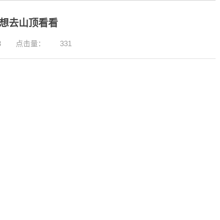
我想去山顶看看
3
点击量：
331