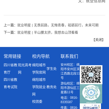
文：就业信息网
上一篇：
就业明星 | 无畏前路，无悔青春，砥砺前行，未来可期
下一篇：
就业明星 | 半山腰太挤，我想去山顶看看
【
关闭
】
常用链接
校内导航
联系我们
安州校区：绵
四川省教
阳光高考
绵阳城市
学生处
阳市安州区滨
育厅
网
学院官网
江西路北段11
号
四川省教
绵阳城市
游仙校区：绵
育考试院
学院就业
教务处
阳市游仙区三
星路11号
网
电话：0816-
校团委
8335587
传真：0816-