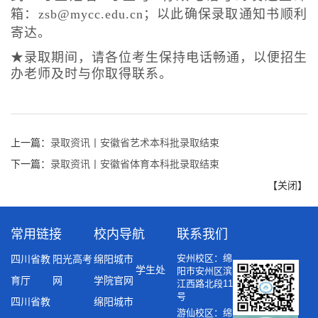
箱：zsb@mycc.edu.cn；以此确保录取通知书顺利
寄达。
★录取期间，请各位考生保持电话畅通，以便招生
办老师及时与你取得联系。
上一篇：
录取资讯丨安徽省艺术本科批录取结束
下一篇：
录取资讯丨安徽省体育本科批录取结束
【
关闭
】
常用链接
校内导航
联系我们
安州校区：绵
四川省教
阳光高考
绵阳城市
学生处
阳市安州区滨
育厅
网
学院官网
江西路北段11
号
四川省教
绵阳城市
游仙校区：绵