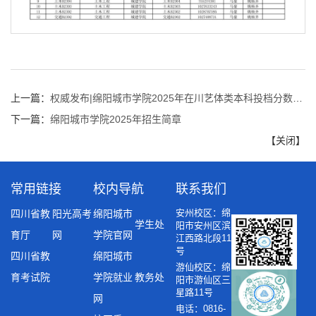
第 2 页
上一篇：
权威发布|绵阳城市学院2025年在川艺体类本科投档分数线已出
下一篇：
绵阳城市学院2025年招生简章
【
关闭
】
常用链接
校内导航
联系我们
安州校区：绵
四川省教
阳光高考
绵阳城市
学生处
阳市安州区滨
育厅
网
学院官网
江西路北段11
号
四川省教
绵阳城市
游仙校区：绵
育考试院
学院就业
教务处
阳市游仙区三
第 3 页
星路11号
网
电话：0816-