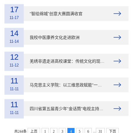
17
“智绘绵城”创意大赛圆满收官
11-17
14
我校中医康养文化走进欧洲
11-14
12
羌绣非遗走进高校课堂：传统文化的现代传承之路
11-12
11
马克思主义学院：以三维思政赋能“一站式”社区，筑牢育人新阵地
11-11
11
四川省第五届青少年“金话筒”电视主持大赛绵阳赛区半决赛在我校圆满举行
11-11
...
共244条
上页
1
2
3
4
5
6
31
下页