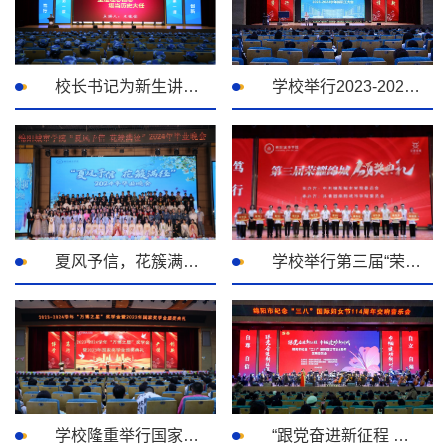
校长书记为新生讲好第一课激发奋斗正能量
学校举行2023-2024学年教职工大会 ​
夏风予信，花簇满径”——学校举办2024届毕业生晚会
学校举行第三届“荣耀绵城”颁奖盛典
学校隆重举行国家奖学金暨“万博之星”奖学金颁奖典礼
“跟党奋进新征程 巾帼建功新时代”交响音乐会在我校演播厅举行 ​