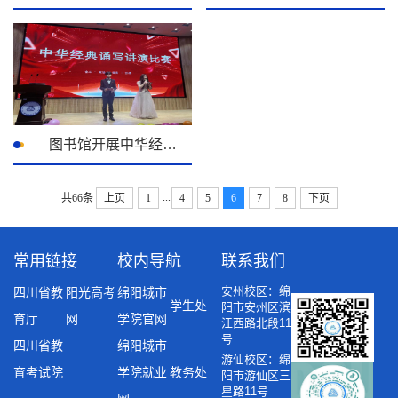
图书馆开展中华经典诵写讲演活动
...
共66条
上页
1
4
5
6
7
8
下页
常用链接
校内导航
联系我们
安州校区：绵
四川省教
阳光高考
绵阳城市
学生处
阳市安州区滨
育厅
网
学院官网
江西路北段11
号
四川省教
绵阳城市
游仙校区：绵
育考试院
学院就业
教务处
阳市游仙区三
星路11号