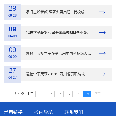
28
承旧志焕新颜 续薪火再启程 | 我校成功举办庆祝建校十五周年暨新校名启用仪式活动
09-28
09
我校学子获第七届全国高校BIM毕业设计创新大赛一等奖
06-09
09
喜报：我校学子在第七届中国科技城大学生毕业设计大赛获佳绩
06-09
27
我校学子荣获2018年四川省高职院校 大学生新能源汽车技术与服务技能大赛三等奖
04-27
...
共151条
上页
1
15
16
17
18
19
下页
常用链接
校内导航
联系我们