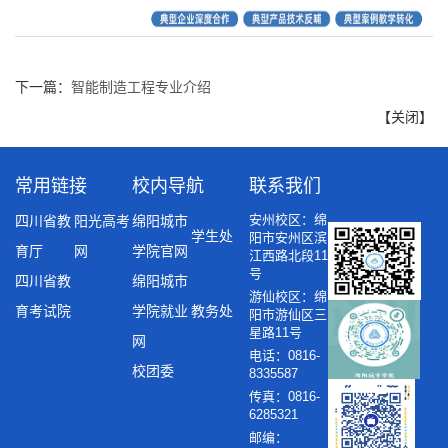
下一篇：
智能制造工程专业介绍
【
关闭
】
常用链接
校内导航
联系我们
安州校区：绵
四川省教
阳光高考
绵阳城市
学生处
阳市安州区滨
育厅
网
学院官网
江西路北段11
号
四川省教
绵阳城市
游仙校区：绵
育考试院
学院就业
教务处
阳市游仙区三
星路11号
网
电话：0816-
校团委
8335587
传真：0816-
6285321
邮编：