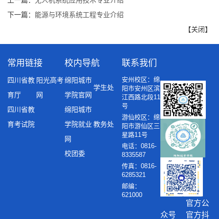
上一篇：
无人机系统应用技术专业介绍
下一篇：
能源与环境系统工程专业介绍
【
关闭
】
常用链接
校内导航
联系我们
安州校区：绵
四川省教
阳光高考
绵阳城市
学生处
阳市安州区滨
育厅
网
学院官网
江西路北段11
号
四川省教
绵阳城市
游仙校区：绵
育考试院
学院就业
教务处
阳市游仙区三
星路11号
网
电话：0816-
校团委
8335587
传真：0816-
6285321
邮编：
621000
官方公
众号 官方抖