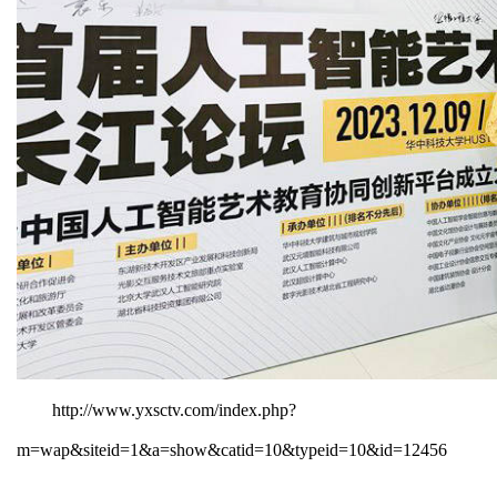
http://www.yxsctv.com/index.php?
m=wap&siteid=1&a=show&catid=10&typeid=10&id=12456