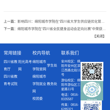
上一篇：
影响四川：绵阳城市学院在“四川省大学生供应链优化管理大赛”中取得佳绩
下一篇：
绵阳城市学院在“四川省全民健身运动会定向比赛”中荣获佳绩 ​
【
关闭
】
常用链接
校内导航
联系我们
安州校区：绵
四川省教
阳光高考
绵阳城市
学生处
阳市安州区滨
育厅
网
学院官网
江西路北段11
号
四川省教
绵阳城市
游仙校区：绵
育考试院
学院就业
教务处
阳市游仙区三
星路11号
网
电话：0816-
校团委
8335587
传真：0816-
6285321