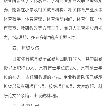
职业所需科学文化素养、学科专业素养及职业道德素
养，能够在小学及相关教育机构、相关体育产业从事
体育教学、体育管理、体育活动组织、体育训练、体
育竞赛、教研教改等方面工作，兼具人工智能应用能
力，“有理想、多专多能”的应用型人才。
四、师资队伍
目前体育教育教研室教师团队有57人，其中副教
授以上职称19人，具有博士学位的2人，具有硕士学
位的40人，占任课教师的74%。专业教师队伍已经承
担省部级科研项目1项、校级项目5项，发表教研、科
研论文20余篇，出版教材4部。