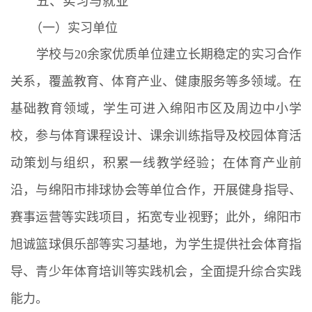
五、实习与就业
（一）实习单位
学校与20余家优质单位建立长期稳定的实习合作
关系，覆盖教育、体育产业、健康服务等多领域。在
基础教育领域，学生可进入绵阳市区及周边中小学
校，参与体育课程设计、课余训练指导及校园体育活
动策划与组织，积累一线教学经验；在体育产业前
沿，与绵阳市排球协会等单位合作，开展健身指导、
赛事运营等实践项目，拓宽专业视野；此外，绵阳市
旭诚篮球俱乐部等实习基地，为学生提供社会体育指
导、青少年体育培训等实践机会，全面提升综合实践
能力。