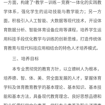
一方面，构建了“教学－训练－竞赛”一体化的实践教
学体系，强化学生的运动技能与教学能力；另一方
面，积极引入人工智能、大数据等现代技术，开设体
育数据分析、智能体育设备应用等课程，培养学生运
用科技手段优化教学与训练的创新思维，打造传统体
育教育与现代科技应用相结合的特色人才培养模式。
三、培养目标
本专业贯彻党的教育方针，以立德树人为根本，
培养德、智、体、美、劳全面发展的人才，掌握体育
学科及体育教育教学的基本理论、基本知识、基本技
能和基本方法，具备现代教育理念、良好思想品德和