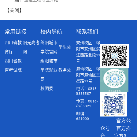
金融工程专业介绍
【
关闭
】
常用链接
校内导航
联系我们
四川省教
阳光高考
绵阳城市
安州校区：绵
学生处
阳市安州区滨
育厅
网
学院官网
江西路北段11
四川省教
绵阳城市
号
游仙校区：绵
育考试院
学院就业
教务处
阳市游仙区三
网
星路11号
校团委
电话：0816-
8335587
传真：0816-
6285321
邮编：
621000
官方公
众号 官方抖
音 官方B