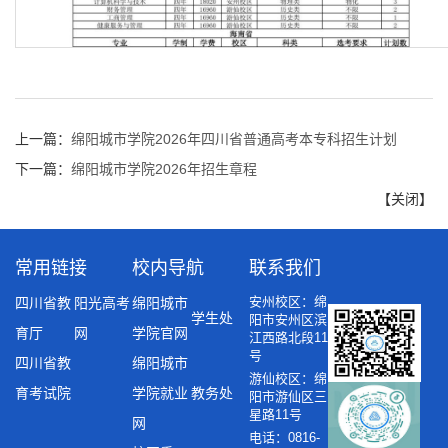
第 1 页
上一篇：
绵阳城市学院2026年四川省普通高考本专科招生计划
下一篇：
绵阳城市学院2026年招生章程
【
关闭
】
常用链接
校内导航
联系我们
安州校区：绵
四川省教
阳光高考
绵阳城市
学生处
阳市安州区滨
育厅
网
学院官网
江西路北段11
号
四川省教
绵阳城市
游仙校区：绵
育考试院
学院就业
教务处
阳市游仙区三
星路11号
网
电话：0816-