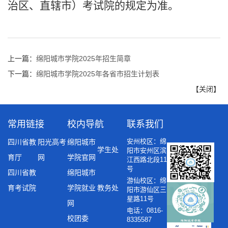
治区、直辖市）考试院的规定为准。
上一篇：
绵阳城市学院2025年招生简章
下一篇：
绵阳城市学院2025年各省市招生计划表
【
关闭
】
常用链接
校内导航
联系我们
安州校区：绵
四川省教
阳光高考
绵阳城市
学生处
阳市安州区滨
育厅
网
学院官网
江西路北段11
号
四川省教
绵阳城市
游仙校区：绵
育考试院
学院就业
教务处
阳市游仙区三
星路11号
网
电话：0816-
校团委
8335587