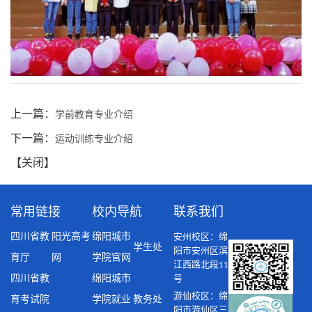
上一篇：
学前教育专业介绍
下一篇：
运动训练专业介绍
【
关闭
】
常用链接
校内导航
联系我们
四川省教
阳光高考
绵阳城市
安州校区：绵
学生处
阳市安州区滨
育厅
网
学院官网
江西路北段11
四川省教
绵阳城市
号
游仙校区：绵
育考试院
学院就业
教务处
阳市游仙区三